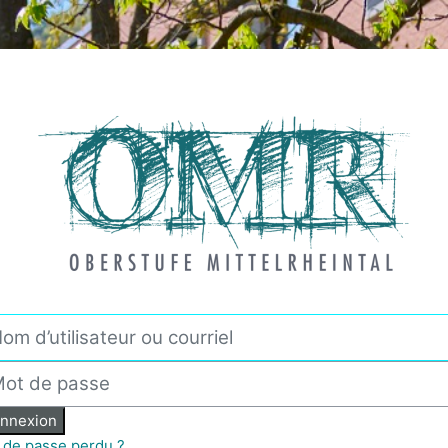
onnexion à LernLab
d’utilisateur ou courriel
 de passe
nnexion
 de passe perdu ?