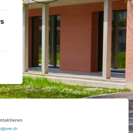
rs
ntaktieren
fo@omr.ch