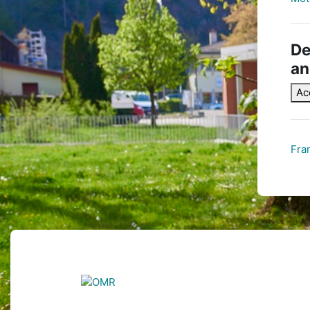
De
a
Ac
Fran